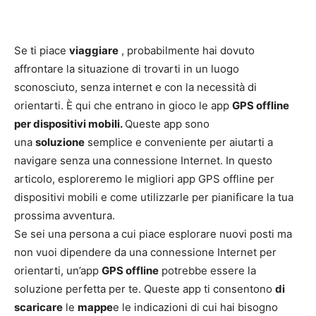
Se ti piace
viaggiare
, probabilmente hai dovuto
affrontare la situazione di trovarti in un luogo
sconosciuto, senza internet e con la necessità di
orientarti. È qui che entrano in gioco le app
GPS offline
per dispositivi mobili.
Queste app sono
una
soluzione
semplice e conveniente per aiutarti a
navigare senza una connessione Internet. In questo
articolo, esploreremo le migliori app GPS offline per
dispositivi mobili e come utilizzarle per pianificare la tua
prossima avventura.
Se sei una persona a cui piace esplorare nuovi posti ma
non vuoi dipendere da una connessione Internet per
orientarti, un’app
GPS offline
potrebbe essere la
soluzione perfetta per te. Queste app ti consentono
di
scaricare
le
mappe
e le indicazioni di cui hai bisogno