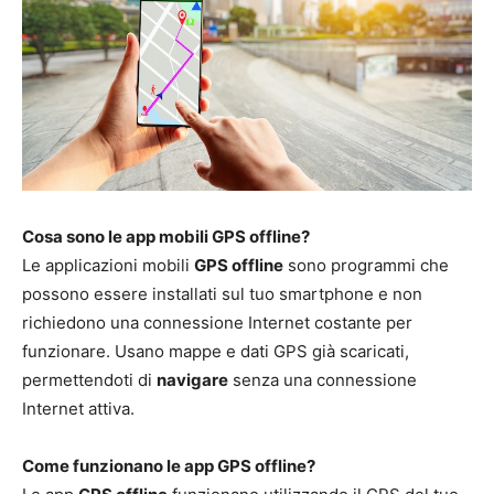
Cosa sono le app mobili GPS offline?
Le applicazioni mobili
GPS offline
sono programmi che
possono essere installati sul tuo smartphone e non
richiedono una connessione Internet costante per
funzionare. Usano mappe e dati GPS già scaricati,
permettendoti di
navigare
senza una connessione
Internet attiva.
Come funzionano le app GPS offline?