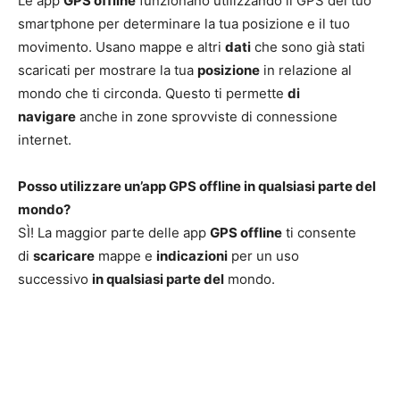
Le app
GPS offline
funzionano utilizzando il GPS del tuo
smartphone per determinare la tua posizione e il tuo
movimento. Usano mappe e altri
dati
che sono già stati
scaricati per mostrare la tua
posizione
in relazione al
mondo che ti circonda. Questo ti permette
di
navigare
anche in zone sprovviste di connessione
internet.
Posso utilizzare un’app GPS offline in qualsiasi parte del
mondo?
SÌ! La maggior parte delle app
GPS offline
ti consente
di
scaricare
mappe e
indicazioni
per un uso
successivo
in qualsiasi parte
del
mondo.