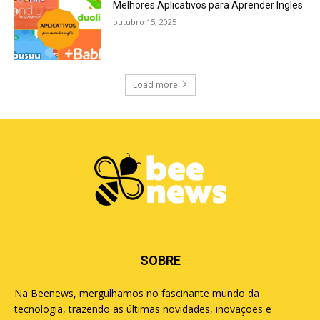
Melhores Aplicativos para Aprender Ingles
outubro 15, 2025
Load more
SOBRE
Na Beenews, mergulhamos no fascinante mundo da
tecnologia, trazendo as últimas novidades, inovações e