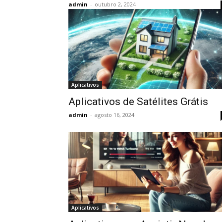
admin
-
outubro 2, 2024
Aplicativos
Aplicativos de Satélites Grátis
admin
-
agosto 16, 2024
Aplicativos