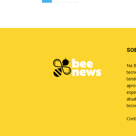
SO
Na B
tecn
tend
apro
espe
atua
tecn
Cont