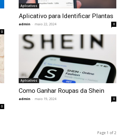
Aplicativos
Aplicativo para Identificar Plantas
admin
-
maio 22, 2024
0
0
Aplicativos
Como Ganhar Roupas da Shein
admin
-
maio 19, 2024
0
0
Page 1 of 2