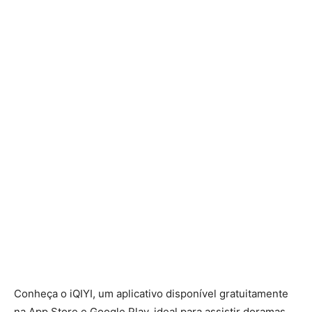
Conheça o iQIYI, um aplicativo disponível gratuitamente
na App Store e Google Play, ideal para assistir doramas