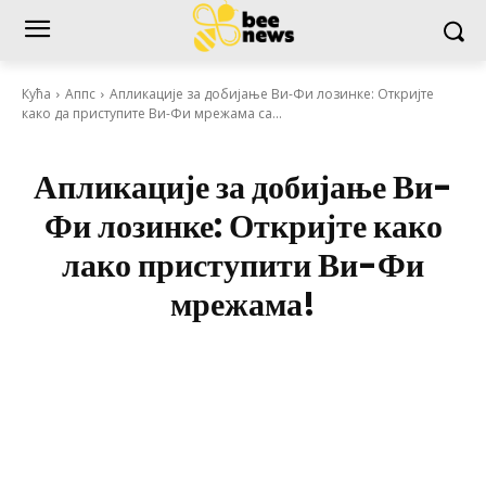
Кућа
Аппс
Апликације за добијање Ви-Фи лозинке: Откријте
како да приступите Ви-Фи мрежама са...
Апликације за добијање Ви-
Фи лозинке: Откријте како
лако приступити Ви-Фи
мрежама!