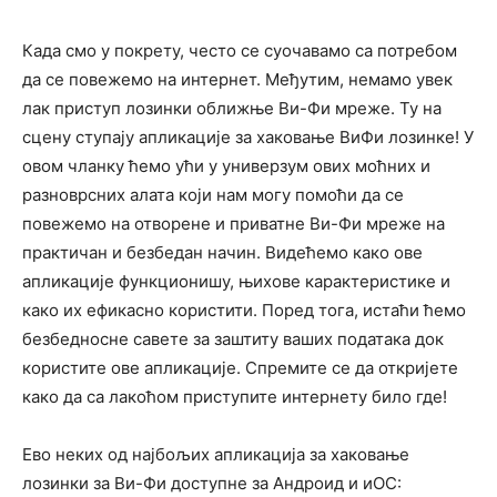
Када смо у покрету, често се суочавамо са потребом
да се повежемо на интернет. Међутим, немамо увек
лак приступ лозинки оближње Ви-Фи мреже. Ту на
сцену ступају апликације за хаковање ВиФи лозинке! У
овом чланку ћемо ући у универзум ових моћних и
разноврсних алата који нам могу помоћи да се
повежемо на отворене и приватне Ви-Фи мреже на
практичан и безбедан начин. Видећемо како ове
апликације функционишу, њихове карактеристике и
како их ефикасно користити. Поред тога, истаћи ћемо
безбедносне савете за заштиту ваших података док
користите ове апликације. Спремите се да откријете
како да са лакоћом приступите интернету било где!
Ево неких од најбољих апликација за хаковање
лозинки за Ви-Фи доступне за Андроид и иОС: