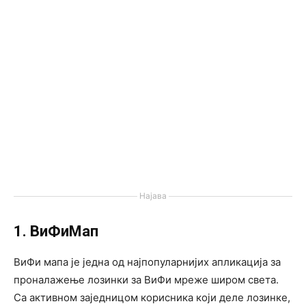
Најава
1. ВиФиМап
ВиФи мапа је једна од најпопуларнијих апликација за
проналажење лозинки за ВиФи мреже широм света.
Са активном заједницом корисника који деле лозинке,