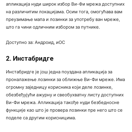
апликација нуди широк избор Ви-Фи мрежа доступних
на различитим локацијама. Осим тога, омогућава вам
преузимање мапа и лозинки за употребу ван мреже,
што га чини одличним избором за путнике.
Доступно за: Андроид, иОС
2. Инстабридге
Инстабридге је још једна поуздана апликација за
проналажење лозинки за оближње Ви-Фи мреже. Има
огромну заједницу корисника који деле лозинке,
обезбеђујући ажурну и свеобухватну листу доступних
Ви-Фи мрежа. Апликација такође нуди безбедносне
функције као што је провера лозинки пре него што се
поделе са другим корисницима.