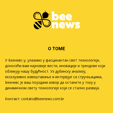
О ТОМЕ
У Бееневс-у, улазимо у фасцинантан свет технологије,
доносећи вам најновије вести, иновације и трендове који
обликују нашу будућност. Уз дубинску анализу,
ексклузивно извештавање и интервјуе са стручњацима,
Бееневс је ваш поуздани извор да останете у току у
динамичном свету технологије који се стално развија.
Контакт:
contato@beenews.com.br