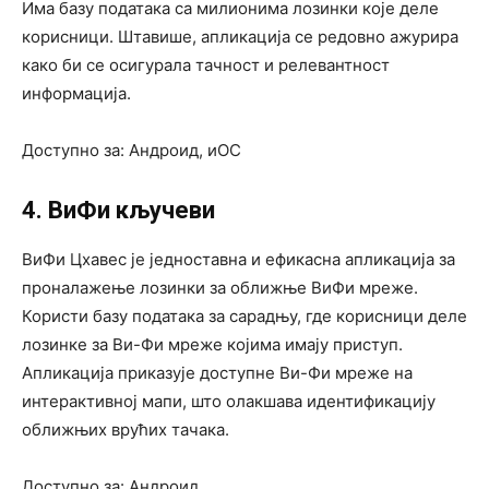
Има базу података са милионима лозинки које деле
корисници. Штавише, апликација се редовно ажурира
како би се осигурала тачност и релевантност
информација.
Доступно за: Андроид, иОС
4. ВиФи кључеви
ВиФи Цхавес је једноставна и ефикасна апликација за
проналажење лозинки за оближње ВиФи мреже.
Користи базу података за сарадњу, где корисници деле
лозинке за Ви-Фи мреже којима имају приступ.
Апликација приказује доступне Ви-Фи мреже на
интерактивној мапи, што олакшава идентификацију
оближњих врућих тачака.
Доступно за: Андроид