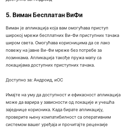
5. Виман Бесплатан ВиФи
Виман је апликација која вам омогућава приступ
широкој мрежи бесплатних Ви-Фи приступних тачака
широм света. Омогућава корисницима да се лако
повежу на јавне Ви-Фи мреже без потребе за
лозинкама. Апликација такође пружа мапу са
локацијама доступних приступних тачака.
Доступно за: Андроид, иОС
Имајте на уму да доступност и ефикасност апликација
може да варира у зависности од локације и учешћа
заједнице корисника. Када бирате апликацију,
проверите њену компатибилност са оперативним
системом вашег уређаја и прочитајте рецензије