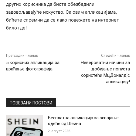
других корисника да бисте обезбедили
задовољавајуће искуство. Са овим апликацијама,
бићете спремни да се лако повежете на интернет
било где!
Претходни чланак
Следећи чланак
5 корисних апликација за
Невероватни начини за
враћање фотографија
добијање попуста
користећи МцДоналд'с
апликацију!
ПОВЕЗАНИ ПОСТОВИ
Бесплатна апликација за освајање
одеће од Шеина
2. август 2026.