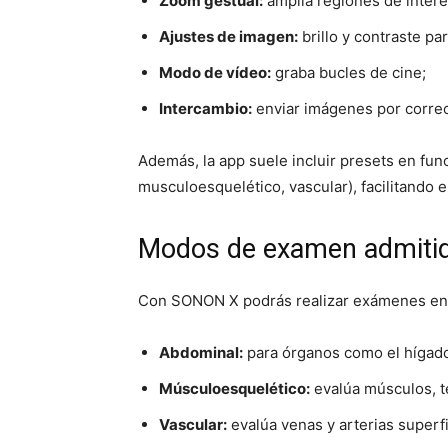
Zoom gestual:
amplía regiones de interé
Ajustes de imagen:
brillo y contraste pa
Modo de vídeo:
graba bucles de cine;
Intercambio:
enviar imágenes por correo 
Además, la app suele incluir presets en fun
musculoesquelético, vascular), facilitando e
Modos de examen admiti
Con SONON X podrás realizar exámenes en 
Abdominal:
para órganos como el hígado, 
Músculoesquelético:
evalúa músculos, t
Vascular:
evalúa venas y arterias superfi