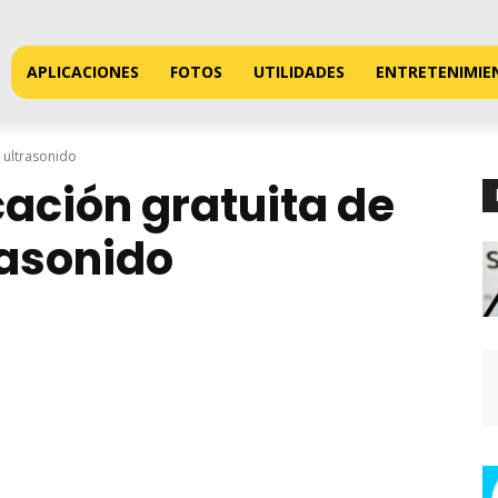
APLICACIONES
FOTOS
UTILIDADES
ENTRETENIMIE
e ultrasonido
cación gratuita de
rasonido